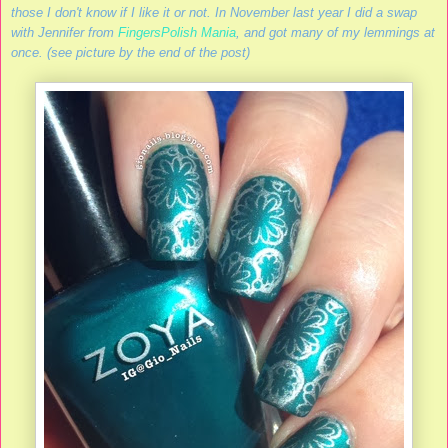
those I don't know if I like it or not. In November last year I did a swap
with Jennifer from
FingersPolish Mania
, and got many of my lemmings at
once. (see picture by the end of the post)