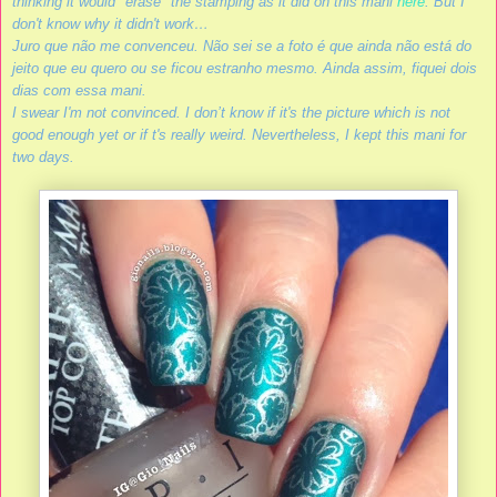
thinking it would "erase" the stamping as it did on this mani
here
. But I
don't know why it didn't work…
Juro que não me convenceu. Não sei se a foto é que ainda não está do
jeito que eu quero ou se ficou estranho mesmo. Ainda assim, fiquei dois
dias com essa mani.
I swear I'm not convinced. I don’t know if it's the picture which is not
good enough yet or if t's really weird. Nevertheless, I kept this mani for
two days.