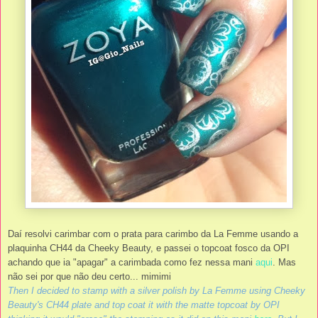
Daí resolvi carimbar com o prata para carimbo da La Femme usando a
plaquinha CH44 da Cheeky Beauty, e passei o topcoat fosco da OPI
achando que ia "apagar" a carimbada como fez nessa mani
aqui
. Mas
não sei por que não deu certo... mimimi
Then I decided to stamp with a silver polish by La Femme using Cheeky
Beauty's CH44 plate and top coat it with the matte topcoat by OPI