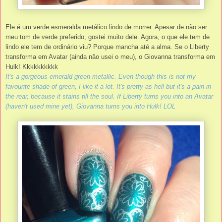
Ele é um verde esmeralda metálico lindo de morrer. Apesar de não ser
meu tom de verde preferido, gostei muito dele. Agora, o que ele tem de
lindo ele tem de ordinário viu? Porque mancha até a alma. Se o Liberty
transforma em Avatar (ainda não usei o meu), o Giovanna transforma em
Hulk! Kkkkkkkkkk
It's a gorgeous emerald green metallic. Even though this is not my
favourite shade of green, I like it a lot. It's pretty as hell but it's a pain in
the rear, because it stains till the soul. If Liberty turns you into an Avatar
(haven't used mine yet), Giovanna turns you into Hulk! LOL