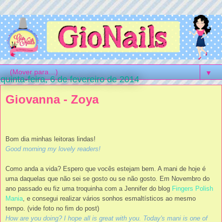
▼
quinta-feira, 6 de fevereiro de 2014
Giovanna - Zoya
Bom dia minhas leitoras lindas!
Good morning my lovely readers!
Como anda a vida? Espero que vocês estejam bem. A mani de hoje é
uma daquelas que não sei se gosto ou se não gosto. Em Novembro do
ano passado eu fiz uma troquinha com a Jennifer do blog
Fingers Polish
Mania
, e consegui realizar vários sonhos esmaltísticos ao mesmo
tempo. (vide foto no fim do post)
How are you doing? I hope all is great with you.
Today's mani is one of