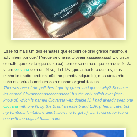
Esse foi mais um dos esmaltes que escolhi de olho grande mesmo, e
adivinhem por quê? Porque se chama Giovannaaaaaaaaaaa! É o único
esmalte que existe (que eu saiba) com esse nome e que tem dois N. Já
vi um
Giovana
com um N só, da EDK (que achei fofo demais, mas
minha limitação territorial não me permitiu adquiri-lo), mas ainda não
tinha encontrado nenhum com o nome original italiano.
This was one of the polishes I got by greed, and guess why? Because
it's named Giovannaaaaaaaaaaaaaaa! It's the only polish ever (that I
know of) which is named Giovanna with double N. I had already seen one
Giovana
with one N, by the Brazilian indie brand EDK (I find it cute, but
my territorial limitations didn't allow me to get it), but I had never found
one with the original Italian name
.