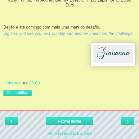
Ruby Pumps, For Audrey, Bat My Eyes; OPI: DS Lapis, OPI...Eurso
Euro
Beijão e até domingo com mais uma mani do desafio.
Big kiss and see you next Sunday with another mani from the challenge.
Unknown
às
08:00
Compartilhar
‹
›
Página inicial
Ver versão para a web